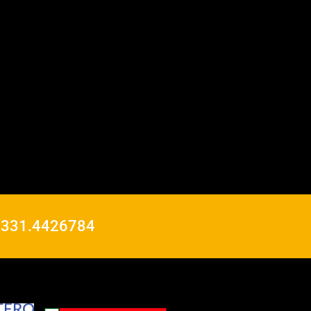
o
331.4426784