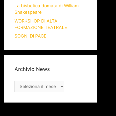
La bisbetica domata di William
Shakespeare
WORKSHOP DI ALTA
FORMAZIONE TEATRALE
SOGNI DI PACE
Archivio News