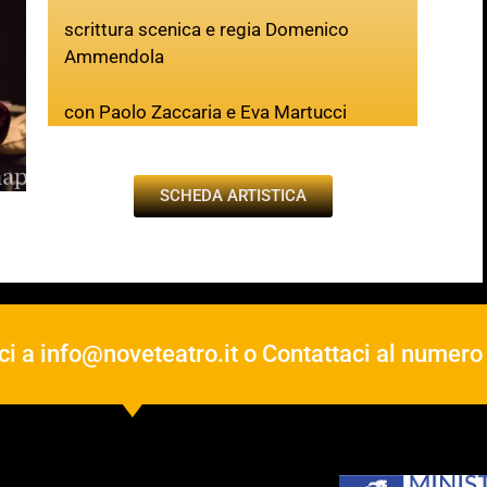
scrittura scenica e regia Domenico
Ammendola
con Paolo Zaccaria e Eva Martucci
SCHEDA ARTISTICA
ci a
info@noveteatro.it
o Contattaci al numer