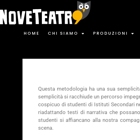
HOME
CHI SIAMO
PRODUZIONI
Questa metodologia ha una sua semplicità
semplicità si racchiude un percorso impegna
cospicuo di studenti di Istituti Secondari n
riadattando testi di narrativa che possano
studenti si affiancano alla nostra compagn
scena.