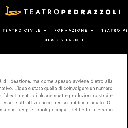
TEATRO CIVILE
FORMAZIONE
TEATRO P
NEWS & EVENTI
 di ideazione, ma come spesso avviene dietro alla
tivo. L’idea è stata quella di coinvolgere un numero
ell’allestimento di alcune nostre produzioni costruite
 essere attrattivi anche per un pubblico adulto. Gli
ia che ricopre i ruoli principali del testo messo in