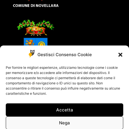
Gestisci Consenso Cookie
Per fornire le migliori esperienze, utilizziamo tecnologie come i cookie
per memorizzare e/o accedere alle informazioni del dispositivo. Il
consenso a queste tecnologie ci permetterà di elaborare dati come il
comportamento di navigazione o ID unici su questo sito. Non
acconsentire o ritirare il consenso può influire negativamente su alcune
caratteristiche e funzioni.
Accetta
© 2018 - 2021 All rights reserved - Powered by
Yucca Design
Cookie Policy
–
Privacy Policy
Nega