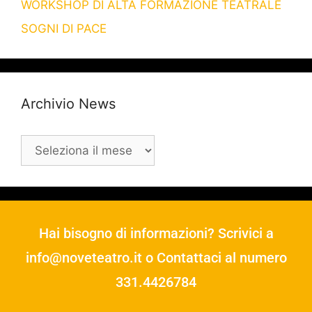
WORKSHOP DI ALTA FORMAZIONE TEATRALE
SOGNI DI PACE
Archivio News
Hai bisogno di informazioni? Scrivici a
info@noveteatro.it
o Contattaci al numero
331.4426784