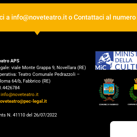
ci a
info@noveteatro.it
o Contattaci al numer
atro APS
gale: viale Monte Grappa 9, Novellara (RE)
perativa: Teatro Comunale Pedrazzoli –
Roma 64/b, Fabbrico (RE)
31.4426784
:
info@noveteatro.it
oveteatro@pec-legal.it
nts N. 41110 del 26/07/2022