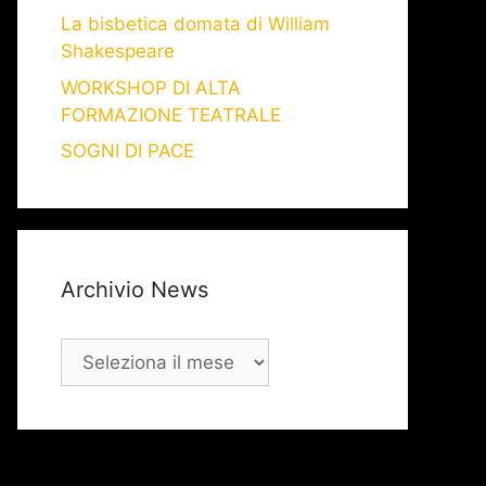
La bisbetica domata di William
Shakespeare
WORKSHOP DI ALTA
FORMAZIONE TEATRALE
SOGNI DI PACE
Archivio News