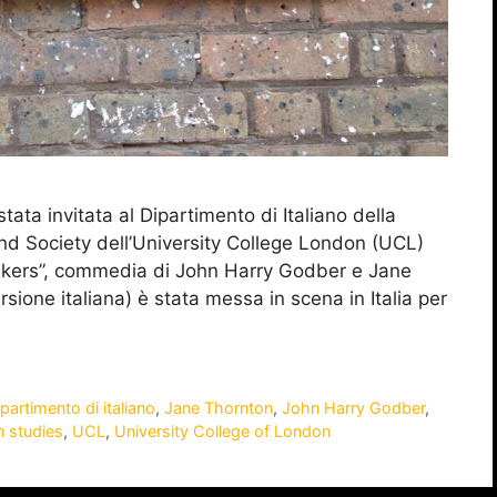
ta invitata al Dipartimento di Italiano della
d Society dell’University College London (UCL)
hakers”, commedia di John Harry Godber e Jane
sione italiana) è stata messa in scena in Italia per
partimento di italiano
,
Jane Thornton
,
John Harry Godber
,
n studies
,
UCL
,
University College of London