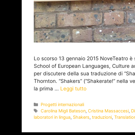
Lo scorso 13 gennaio 2015 NoveTeatro è sta
School of European Languages, Culture an
per discutere della sua traduzione di “S
Thornton. “Shakers” (“Shakerate!” nella ver
la prima …
Leggi tutto
Progetti internazionali
Carolina Migli Bateson
,
Cristina Massaccesi
,
Di
laboratori in lingua
,
Shakers
,
traduzioni
,
Translatio