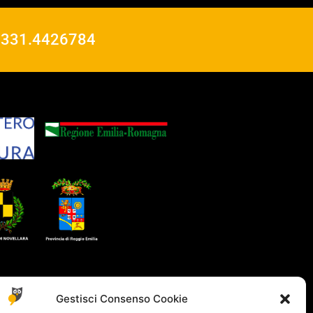
o
331.4426784
Gestisci Consenso Cookie