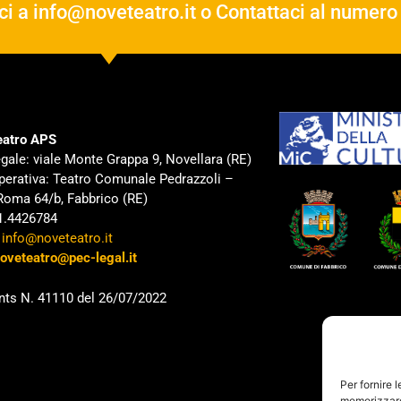
ci a
info@noveteatro.it
o Contattaci al numer
atro APS
gale: viale Monte Grappa 9, Novellara (RE)
perativa: Teatro Comunale Pedrazzoli –
Roma 64/b, Fabbrico (RE)
31.4426784
:
info@noveteatro.it
oveteatro@pec-legal.it
nts N. 41110 del 26/07/2022
Per fornire 
memorizzare 