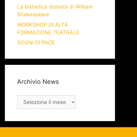
La bisbetica domata di William
Shakespeare
WORKSHOP DI ALTA
FORMAZIONE TEATRALE
SOGNI DI PACE
Archivio News