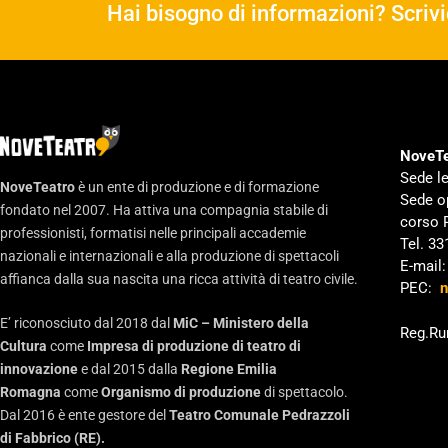
Hai bisogno di informazioni? Scrivi
NoveTe
Sede le
NoveTeatro
è un ente di produzione e di formazione
Sede o
fondato nel 2007. Ha attiva una compagnia stabile di
corso 
professionisti, formatisi nelle principali accademie
Tel. 3
nazionali e internazionali e alla produzione di spettacoli
E-mail
affianca dalla sua nascita una ricca attività di teatro civile.
PEC:
n
E’ riconosciuto dal 2018 dal
MiC – Ministero della
Reg.Ru
Cultura
come
Impresa di produzione di teatro di
innovazione
e dal 2015 dalla
Regione Emilia
Romagna
come
Organismo di produzione
di spettacolo.
Dal 2016 è ente gestore del
Teatro Comunale Pedrazzoli
di Fabbrico (RE).