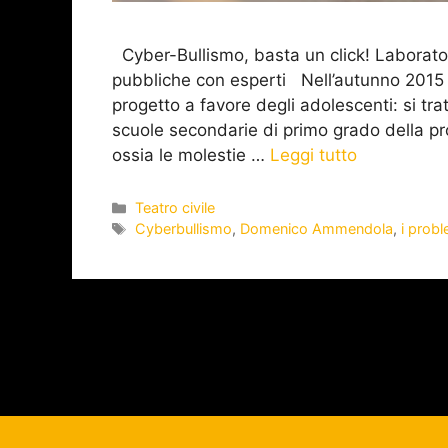
Cyber-Bullismo, basta un click! Laborator
pubbliche con esperti Nell’autunno 2015
progetto a favore degli adolescenti: si tratt
scuole secondarie di primo grado della pro
ossia le molestie …
Leggi tutto
Teatro civile
Cyberbullismo
,
Domenico Ammendola
,
i probl