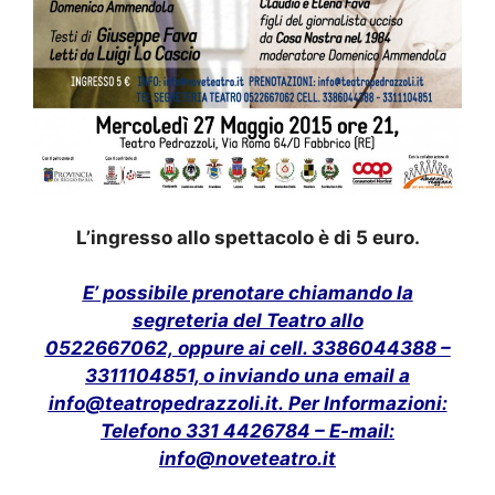
L’ingresso allo spettacolo è di 5 euro.
E’ possibile prenotare chiamando la
segreteria del Teatro allo
0522667062,
oppure ai cell. 3386044388 –
3311104851, o inviando una email a
info@teatropedrazzoli.it
.
Per Informazioni:
Telefono 331 4426784 – E-mail:
info@noveteatro.it