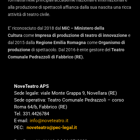
formatisi nelle principali accademie nazionali e internazionali e
alla produzione di spettacoli affianca dalla sua nascita una ricca
attività di teatro civile.
E’ riconosciuto dal 2018 dal
MiC – Ministero della
Cultura
come
Impresa di produzione di teatro di innovazione
e
dal 2015 dalla
Regione Emilia Romagna
come
Organismo di
produzione
di spettacolo. Dal 2016 è ente gestore del
Teatro
Comunale Pedrazzoli di Fabbrico (RE).
NoveTeatro APS
Sede legale: viale Monte Grappa 9, Novellara (RE)
Sede operativa: Teatro Comunale Pedrazzoli – corso
Roma 64/b, Fabbrico (RE)
Tel. 331.4426784
E-mail:
info@noveteatro.it
PEC:
noveteatro@pec-legal.it