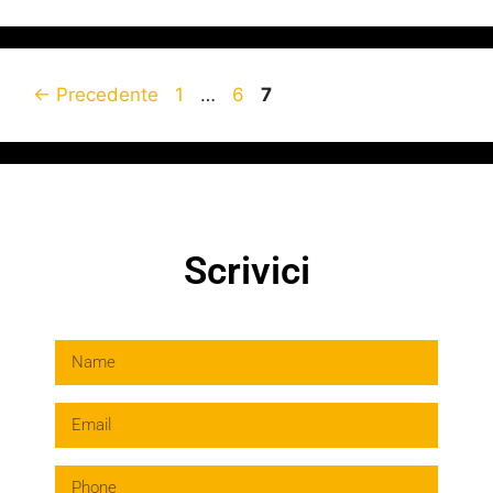
←
Precedente
1
…
6
7
Scrivici