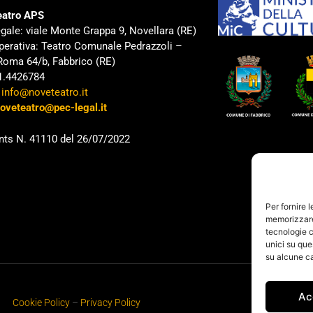
atro APS
gale: viale Monte Grappa 9, Novellara (RE)
perativa: Teatro Comunale Pedrazzoli –
Roma 64/b, Fabbrico (RE)
31.4426784
:
info@noveteatro.it
oveteatro@pec-legal.it
nts N. 41110 del 26/07/2022
Per fornire 
memorizzare 
tecnologie c
unici su que
su alcune ca
Ac
Cookie Policy
–
Privacy Policy