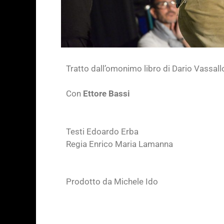
Tratto dall’omonimo libro di Dario Vassall
Con
Ettore Bassi
Testi Edoardo Erba
Regia Enrico Maria Lamanna
Prodotto da Michele Ido