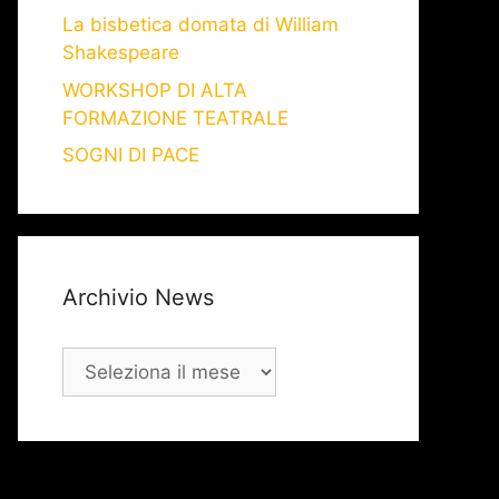
La bisbetica domata di William
Shakespeare
WORKSHOP DI ALTA
FORMAZIONE TEATRALE
SOGNI DI PACE
Archivio News