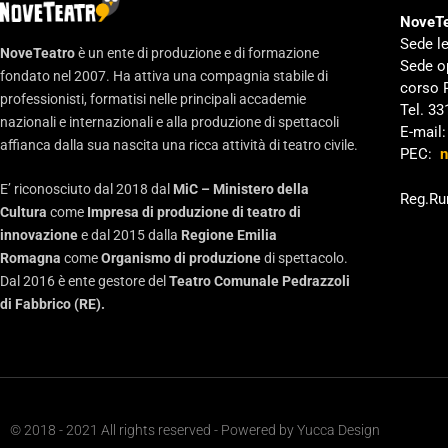
NoveTe
Sede le
NoveTeatro
è un ente di produzione e di formazione
Sede o
fondato nel 2007. Ha attiva una compagnia stabile di
corso 
professionisti, formatisi nelle principali accademie
Tel. 3
nazionali e internazionali e alla produzione di spettacoli
E-mail
affianca dalla sua nascita una ricca attività di teatro civile.
PEC:
n
E’ riconosciuto dal 2018 dal
MiC – Ministero della
Reg.Ru
Cultura
come
Impresa di produzione di teatro di
innovazione
e dal 2015 dalla
Regione Emilia
Romagna
come
Organismo di produzione
di spettacolo.
Dal 2016 è ente gestore del
Teatro Comunale Pedrazzoli
di Fabbrico (RE).
© 2018 - 2021 All rights reserved - Powered by
Yucca Design