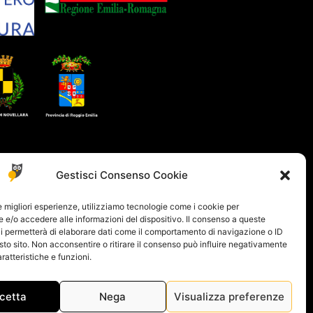
Gestisci Consenso Cookie
le migliori esperienze, utilizziamo tecnologie come i cookie per
e/o accedere alle informazioni del dispositivo. Il consenso a queste
i permetterà di elaborare dati come il comportamento di navigazione o ID
sto sito. Non acconsentire o ritirare il consenso può influire negativamente
ratteristiche e funzioni.
cetta
Nega
Visualizza preferenze