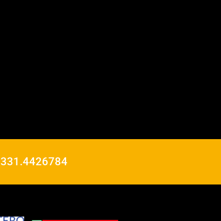
o
331.4426784