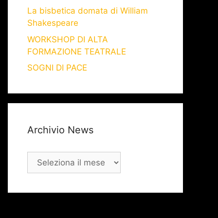
La bisbetica domata di William
Shakespeare
WORKSHOP DI ALTA
FORMAZIONE TEATRALE
SOGNI DI PACE
Archivio News