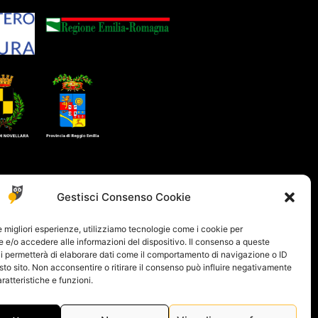
Gestisci Consenso Cookie
le migliori esperienze, utilizziamo tecnologie come i cookie per
e/o accedere alle informazioni del dispositivo. Il consenso a queste
i permetterà di elaborare dati come il comportamento di navigazione o ID
sto sito. Non acconsentire o ritirare il consenso può influire negativamente
ratteristiche e funzioni.