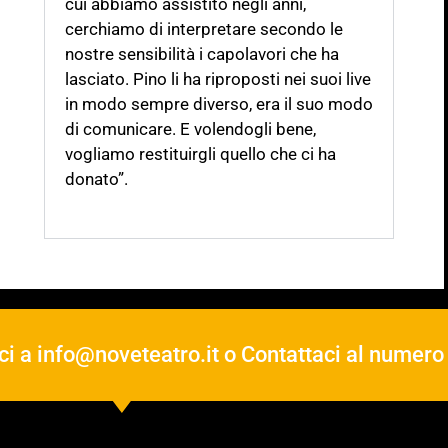
cui abbiamo assistito negli anni,
cerchiamo di
interpretare secondo le
nostre sensibilità i capolavori che ha
lasciato.
Pino li ha
riproposti nei suoi live
in modo sempre diverso, era il suo modo
di comunicare.
E
volendogli bene,
vogliamo restituirgli quello che ci ha
donato”.
ci a
info@noveteatro.it
o Contattaci al numer