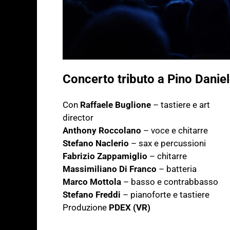
Concerto tributo a Pino Danie
Con
Raffaele Buglione
– tastiere e art
d
irector
Anthony Roccolano
– voce e chitarre
Stefano Naclerio
– sax e percussioni
Fabrizio Zappamiglio
–
chitarre
Massimiliano Di Franco
–
batteria
Marco Mottola
– basso e contrabbasso
Stefano Freddi
– pianoforte e tastiere
Produzione
PDEX (VR)