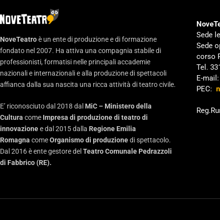
NoveTe
Sede le
NoveTeatro
è un ente di produzione e di formazione
Sede o
fondato nel 2007. Ha attiva una compagnia stabile di
corso 
professionisti, formatisi nelle principali accademie
Tel. 3
nazionali e internazionali e alla produzione di spettacoli
E-mail
affianca dalla sua nascita una ricca attività di teatro civile.
PEC:
n
E’ riconosciuto dal 2018 dal
MiC – Ministero della
Reg.Ru
Cultura
come
Impresa di produzione di teatro di
innovazione
e dal 2015 dalla
Regione Emilia
Romagna
come
Organismo di produzione
di spettacolo.
Dal 2016 è ente gestore del
Teatro Comunale Pedrazzoli
di Fabbrico (RE).