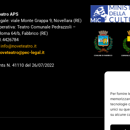
atro APS
gale: viale Monte Grappa 9, Novellara (RE)
perativa: Teatro Comunale Pedrazzoli –
Roma 64/b, Fabbrico (RE)
31.4426784
:
info@noveteatro.it
oveteatro@pec-legal.it
nts N. 41110 del 26/07/2022
Per fornire 
memorizzare 
tecnologie c
unici su que
su alcune ca