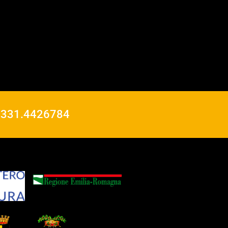
o
331.4426784