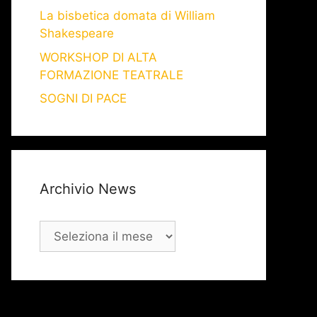
La bisbetica domata di William
Shakespeare
WORKSHOP DI ALTA
FORMAZIONE TEATRALE
SOGNI DI PACE
Archivio News