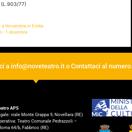
 (L.903/77)
a Novembre in Emilia
i – 1 dicembre
ci a
info@noveteatro.it
o Contattaci al numer
atro APS
gale: viale Monte Grappa 9, Novellara (RE)
perativa: Teatro Comunale Pedrazzoli –
Roma 64/b, Fabbrico (RE)