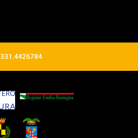
o
331.4426784