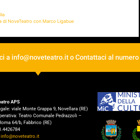
lia
cura di NoveTeatro con Marco Ligabue
ci a
info@noveteatro.it
o Contattaci al numer
atro APS
gale: viale Monte Grappa 9, Novellara (RE)
perativa: Teatro Comunale Pedrazzoli –
Roma 64/b, Fabbrico (RE)
31.4426784
:
info@noveteatro.it