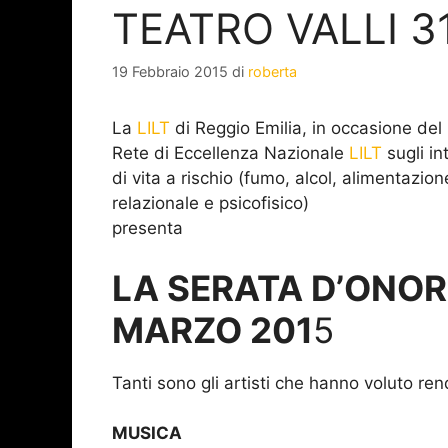
TEATRO VALLI 3
19 Febbraio 2015
di
roberta
La
LILT
di Reggio Emilia, in occasione del
Rete di Eccellenza Nazionale
LILT
sugli in
di vita a rischio (fumo, alcol, alimentazio
relazionale e psicofisico)
presenta
LA SERATA D’ONO
MARZO 201
5
Tanti sono gli artisti che hanno voluto r
MUSICA