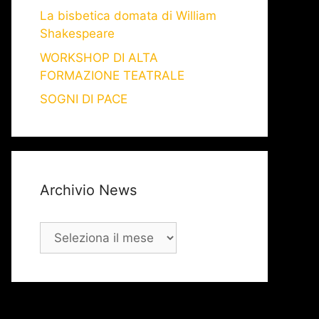
La bisbetica domata di William
Shakespeare
WORKSHOP DI ALTA
FORMAZIONE TEATRALE
SOGNI DI PACE
Archivio News