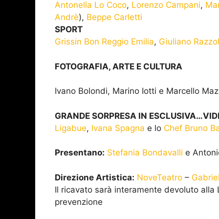
Antonella Lo Coco
,
Lorenzo Campani
,
Mar
Andrè
),
Beppe Carletti
SPORT
Grissin Bon Reggio Emilia
,
Giuliano Razzol
FOTOGRAFIA, ARTE E CULTURA
Ivano Bolondi, Marino Iotti e Marcello Ma
GRANDE SORPRESA IN ESCLUSIVA…VID
Ligabue
,
Ivana Spagna
e lo
Chef Bruno Ba
Presentano:
Stefania Bondavalli
e Antoni
Direzione Artistica:
NoveTeatro
–
Gabrie
Il ricavato sarà interamente devoluto alla L
prevenzione