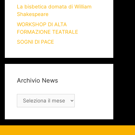
La bisbetica domata di William
Shakespeare
WORKSHOP DI ALTA
FORMAZIONE TEATRALE
SOGNI DI PACE
Archivio News