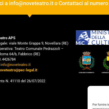
ci a
info@noveteatro.it
o Contattaci al numer
atro APS
gale: viale Monte Grappa 9, Novellara (RE)
perativa: Teatro Comunale Pedrazzoli –
Roma 64/b, Fabbrico (RE)
31.4426784
:
info@noveteatro.it
oveteatro@pec-legal.it
nts N. 41110 del 26/07/2022
Per fornire 
memorizzare 