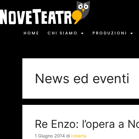
HOME
CHI SIAMO
PRODUZIONI
News ed eventi
Re Enzo: l’opera a N
1 Giugno 2014
di
roberta