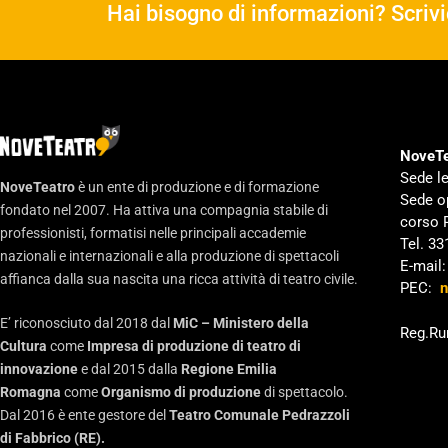
Hai bisogno di informazioni? Scrivi
NoveTe
Sede le
NoveTeatro
è un ente di produzione e di formazione
Sede o
fondato nel 2007. Ha attiva una compagnia stabile di
corso 
professionisti, formatisi nelle principali accademie
Tel. 3
nazionali e internazionali e alla produzione di spettacoli
E-mail
affianca dalla sua nascita una ricca attività di teatro civile.
PEC:
n
E’ riconosciuto dal 2018 dal
MiC – Ministero della
Reg.Ru
Cultura
come
Impresa di produzione di teatro di
innovazione
e dal 2015 dalla
Regione Emilia
Romagna
come
Organismo di produzione
di spettacolo.
Dal 2016 è ente gestore del
Teatro Comunale Pedrazzoli
di Fabbrico (RE).