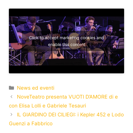
Click to accept marketing cookies and
enable this content
News ed eventi
NoveTeatro presenta VUOTI D’AMORE di e
con Elisa Lolli e Gabriele Tesauri
IL GIARDINO DEI CILIEGI: i Kepler 452 e Lodo
Guenzi a Fabbrico