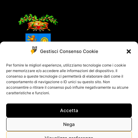
Gestisci Consenso Cookie
Per fornire le migliori esperienze, utilizziamo tecnologie come i cookie
per memorizzare e/o accedere alle informazioni del dispositivo. Il
consenso a queste tecnologie ci permetterà di elaborare dati come il
comportamento di navigazione o ID unici su questo sito. Non
acconsentire o ritirare il consenso può influire negativamente su alcune
caratteristiche e funzioni.
Accetta
© 2018 - 2021 All rights reserved - Powered by
Yucca Design
Cookie Policy
–
Privacy Policy
Nega