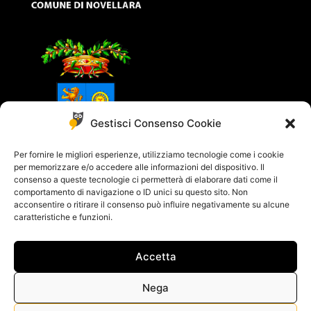
Gestisci Consenso Cookie
Per fornire le migliori esperienze, utilizziamo tecnologie come i cookie
per memorizzare e/o accedere alle informazioni del dispositivo. Il
consenso a queste tecnologie ci permetterà di elaborare dati come il
comportamento di navigazione o ID unici su questo sito. Non
acconsentire o ritirare il consenso può influire negativamente su alcune
caratteristiche e funzioni.
Accetta
© 2018 - 2021 All rights reserved - Powered by
Yucca Design
Cookie Policy
–
Privacy Policy
Nega